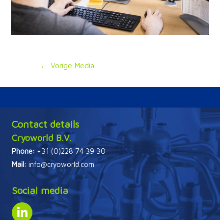
Bericht
←
Vorige Media
navigatie
Contact details
Cryoworld B.V.
Phone:
+31 (0)228 74 39 30
Mail:
info@cryoworld.com
Social media