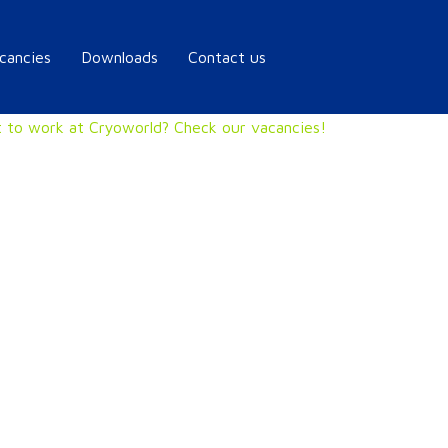
cancies
Downloads
Contact us
 to work at Cryoworld? Check our vacancies!