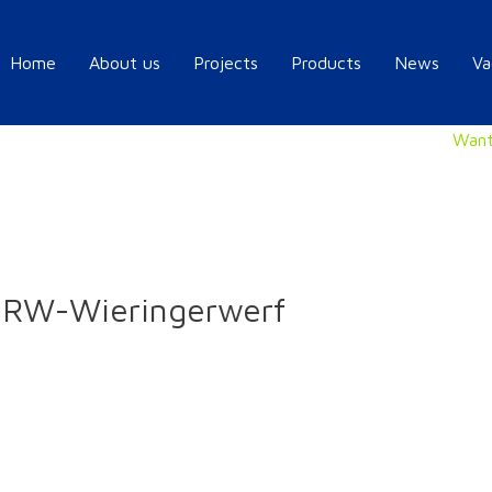
Home
About us
Projects
Products
News
Va
Want
1RW-Wieringerwerf