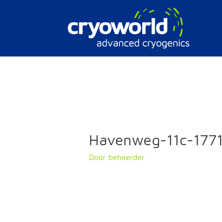
Doorgaan
naar
inhoud
Havenweg-11c-177
Door
beheerder