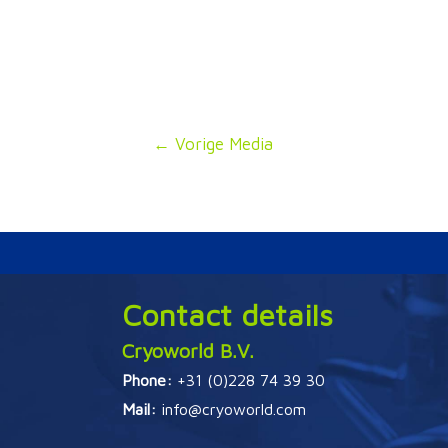
Bericht
←
Vorige Media
navigatie
Contact details
Cryoworld B.V.
Phone:
+31 (0)228 74 39 30
Mail:
info@cryoworld.com