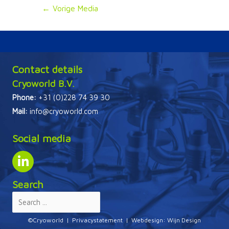
Bericht
←
Vorige Media
navigatie
Contact details
Cryoworld B.V.
Phone:
+31 (0)228 74 39 30
Mail:
info@cryoworld.com
Social media
Search
©Cryoworld |
Privacystatement
| Webdesign:
Wijn Design