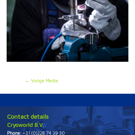
Bericht
←
Vorige Media
navigatie
Contact details
Cryoworld B.V.
Phone:
+31 (0)228 74 39 30