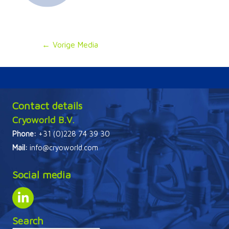
Bericht
←
Vorige Media
navigatie
Contact details
Cryoworld B.V.
Phone:
+31 (0)228 74 39 30
Mail:
info@cryoworld.com
Social media
Search