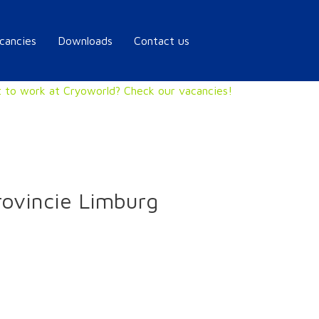
cancies
Downloads
Contact us
 to work at Cryoworld? Check our vacancies!
rovincie Limburg