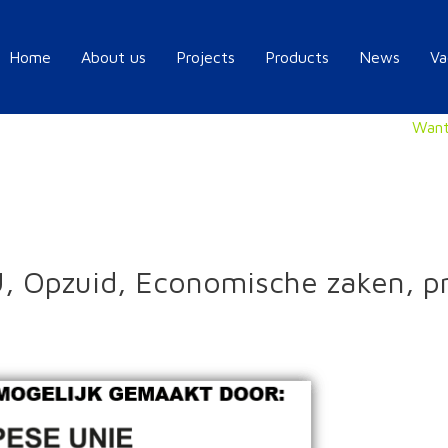
Home
About us
Projects
Products
News
Va
Want
, Opzuid, Economische zaken, p