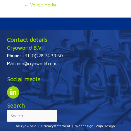
Bericht
←
Vorige Media
navigatie
Contact details
Cryoworld B.V.
Phone:
+31 (0)228 74 39 30
Mail:
info@cryoworld.com
Social media
Search
©Cryoworld |
Privacystatement
| Webdesign:
Wijn Design