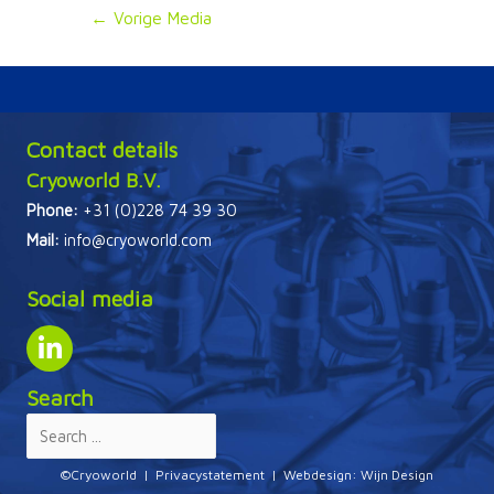
Bericht
←
Vorige Media
navigatie
Contact details
Cryoworld B.V.
Phone:
+31 (0)228 74 39 30
Mail:
info@cryoworld.com
Social media
Search
©Cryoworld |
Privacystatement
| Webdesign:
Wijn Design