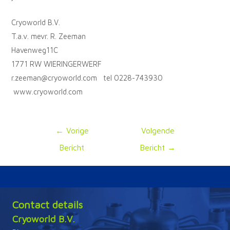
Cryoworld B.V.
T.a.v. mevr. R. Zeeman
Havenweg11C
1771 RW WIERINGERWERF
r.zeeman@cryoworld.com tel 0228-743930
www.cryoworld.com
Bericht
←
Vorige
Volgende
navigatie
Bericht
Bericht
→
Contact details
Cryoworld B.V.