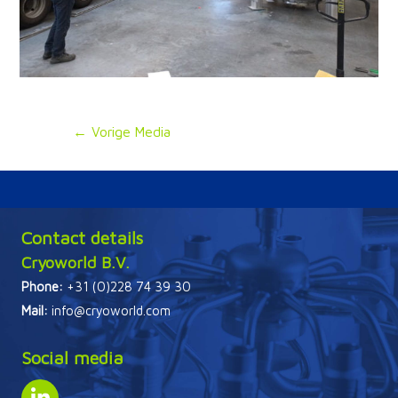
Bericht
←
Vorige Media
navigatie
Contact details
Cryoworld B.V.
Phone:
+31 (0)228 74 39 30
Mail:
info@cryoworld.com
Social media