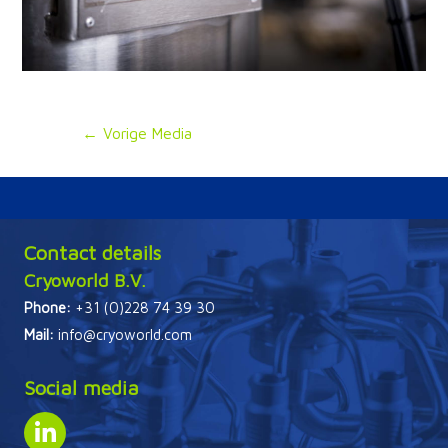
Bericht
←
Vorige Media
navigatie
Contact details
Cryoworld B.V.
Phone:
+31 (0)228 74 39 30
Mail:
info@cryoworld.com
Social media