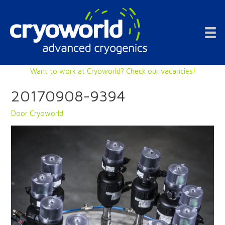
Doorgaan
naar
inhoud
Want to work at Cryoworld? Check our vacancies!
20170908-9394
Door
Cryoworld