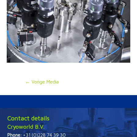
Bericht
←
Vorige Media
navigatie
Contact details
Cryoworld B.V.
Phone:
+31 (0)228 74 39 30