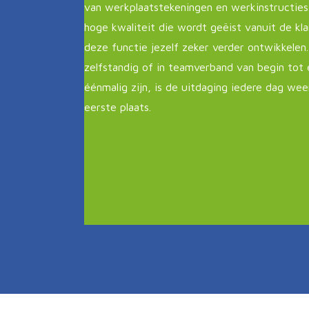
van werkplaatstekeningen en werkinstructies
hoge kwaliteit die wordt geëist vanuit de klan
deze functie jezelf zeker verder ontwikkelen.
zelfstandig of in teamverband van begin tot
éénmalig zijn, is de uitdaging iedere dag wee
eerste plaats.