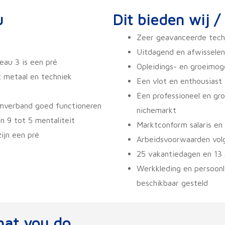
u
Dit bieden wij /
Zeer geavanceerde tech
Uitdagend en afwissele
veau 3 is een pré
Opleidings- en groeimog
t metaal en techniek
Een vlot en enthousiast
Een professioneel en gro
eamverband goed functioneren
nichemarkt
 9 tot 5 mentaliteit
Marktconform salaris en
ijn een pré
Arbeidsvoorwaarden vol
25 vakantiedagen en 13
Werkkleding en persoon
beschikbaar gesteld
what you do